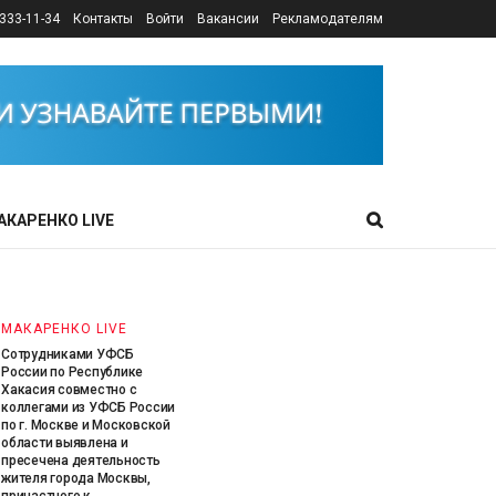
333-11-34
Контакты
Войти
Вакансии
Рекламодателям
МАКАРЕНКО LIVE
УФСБ России по Пермскому краю
совместно с УФСБ России по городу
Москве и МО пресечена противоправная
деятельность иностранного
гражданина, причастного к пропаганде
АКАРЕНКО LIVE
терроризма в сети Интернет.
6 АВГУСТА, 2026
МАКАРЕНКО LIVE
Сотрудниками УФСБ
России по Республике
Хакасия совместно с
коллегами из УФСБ России
по г. Москве и Московской
области выявлена и
пресечена деятельность
жителя города Москвы,