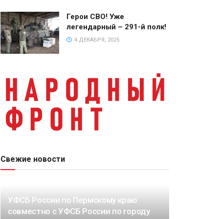
Герои СВО! Уже
легендарный – 291-й полк!
4 ДЕКАБРЯ, 2025
Свежие новости
УФСБ России по Пермскому краю
совместно с УФСБ России по городу