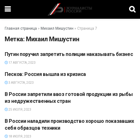
Главная страница
»
Михаил Мишустин
»
Страница 7
Метка:
Михаил Мишустин
Путин поручил запретить полиции наказывать бизнес
ПОЛИТИКА
17 АВГУСТА, 2023
Песков: Россия вышла из кризиса
ПОЛИТИКА
3 АВГУСТА, 2023
В России запретили ввоз готовой продукции из рыбы
ЭКОНОМИКА
из недружественных стран
25 ИЮЛЯ, 2023
В России наладили производство хорошо показавших
ТЕХНОЛОГИИ
себя образцов техники
18 ИЮЛЯ, 2023