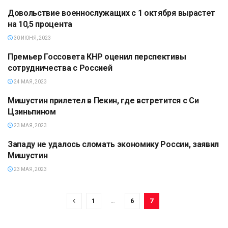
Довольствие военнослужащих с 1 октября вырастет
ПОЛИТИКА
на 10,5 процента
30 ИЮНЯ, 2023
Премьер Госсовета КНР оценил перспективы
ПОЛИТИКА
сотрудничества с Россией
24 МАЯ, 2023
Мишустин прилетел в Пекин, где встретится с Си
ПОЛИТИКА
Цзиньпином
23 МАЯ, 2023
Западу не удалось сломать экономику России, заявил
ЭКОНОМИКА
Мишустин
23 МАЯ, 2023
1
…
6
7