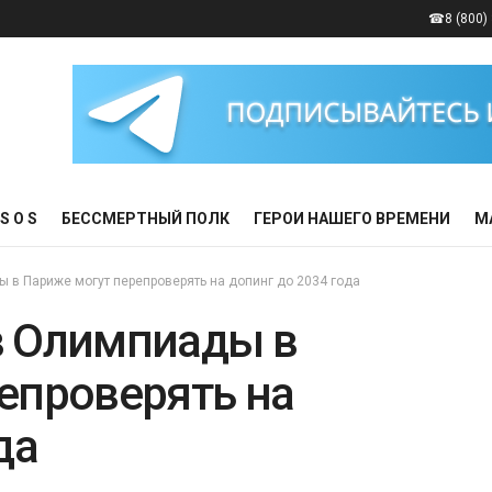
☎8 (800) 
S O S
БЕССМЕРТНЫЙ ПОЛК
ГЕРОИ НАШЕГО ВРЕМЕНИ
М
 в Париже могут перепроверять на допинг до 2034 года
в Олимпиады в
епроверять на
да