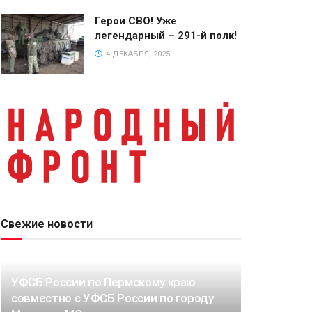
Герои СВО! Уже
легендарный – 291-й полк!
4 ДЕКАБРЯ, 2025
Свежие новости
УФСБ России по Пермскому краю
совместно с УФСБ России по городу