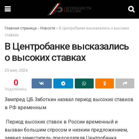
Главная страница
»
Новости
»
В Центробанке высказались о высоких
ставках
В Центробанке высказались
о высоких ставках
25 мая, 2024
0
Поделились
Зампред ЦБ Заботкин назвал период высоких ставков
в РФ временным
Период высоких ставок в России временный и
вызван большим спросом и низким предложением,
заявил заместитель председателя Центробанка