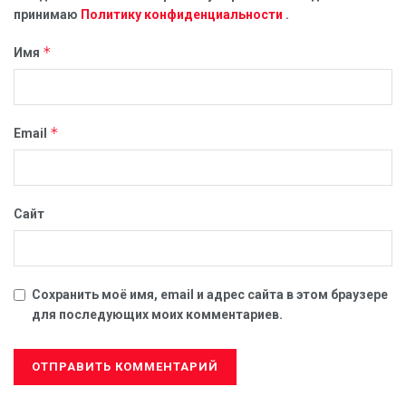
принимаю
Политику конфиденциальности
.
*
Имя
*
Email
МАКАРЕНКО LIVE
Сайт
УФСБ России по Пермскому краю
совместно с УФСБ России по городу Москве
и МО пресечена противоправная
Сохранить моё имя, email и адрес сайта в этом браузере
деятельность иностранного гражданина,
для последующих моих комментариев.
причастного к пропаганде терроризма в
сети Интернет.
6 АВГУСТА, 2026