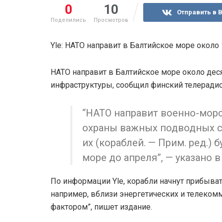
0
10
Отправить в 
Поделились
Просмотров
Yle: НАТО направит в Балтийское море около
НАТО направит в Балтийское море около дес
инфраструктуры, сообщил финский телерадио
“НАТО направит военно-морс
охраны важных подводных с
их (кораблей. — Прим. ред.) 
море до апреля”, — указано в
По информации Yle, корабли начнут прибывать
например, вблизи энергетических и телеко
фактором”, пишет издание.