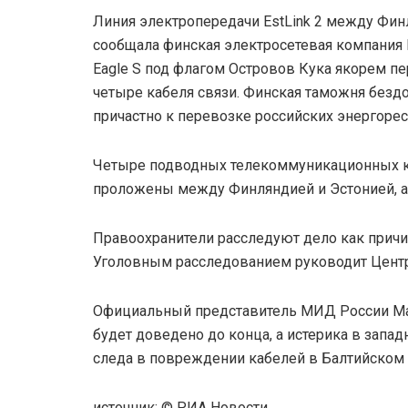
Линия электропередачи EstLink 2 между Фин
сообщала финская электросетевая компания F
Eagle S под флагом Островов Кука якорем пе
четыре кабеля связи. Финская таможня бездо
причастно к перевозке российских энергорес
Четыре подводных телекоммуникационных каб
проложены между Финляндией и Эстонией, а
Правоохранители расследуют дело как причи
Уголовным расследованием руководит Центр
Официальный представитель МИД России Мар
будет доведено до конца, а истерика в запа
следа в повреждении кабелей в Балтийском 
источник: © РИА Новости