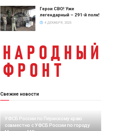
Герои СВО! Уже
легендарный – 291-й полк!
4 ДЕКАБРЯ, 2025
Свежие новости
УФСБ России по Пермскому краю
совместно с УФСБ России по городу