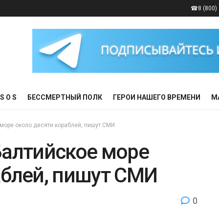
☎8 (800) 
S O S
БЕССМЕРТНЫЙ ПОЛК
ГЕРОИ НАШЕГО ВРЕМЕНИ
М
 море около десяти кораблей, пишут СМИ
Балтийское море
аблей, пишут СМИ
0