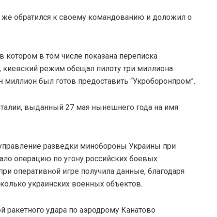
у же обратился к своему командованию и доложил о
в котором в том числе показана переписка
, киевский режим обещал пилоту три миллиона
н миллион был готов предоставить “Укроборонпром”.
Италии, выданный 27 мая нынешнего года на имя
е управление разведки минобороны Украины при
ало операцию по угону российских боевых
при оперативной игре получила данные, благодаря
олько украинских военных объектов.
ой ракетного удара по аэродрому Канатово