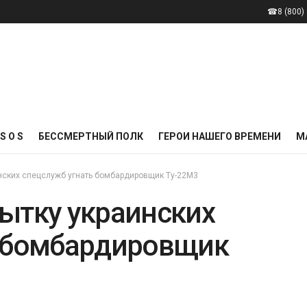
☎8 (800) 
S O S
БЕССМЕРТНЫЙ ПОЛК
ГЕРОИ НАШЕГО ВРЕМЕНИ
М
нских спецслужб угнать бомбардировщик Ту-22М3
ытку украинских
ь бомбардировщик