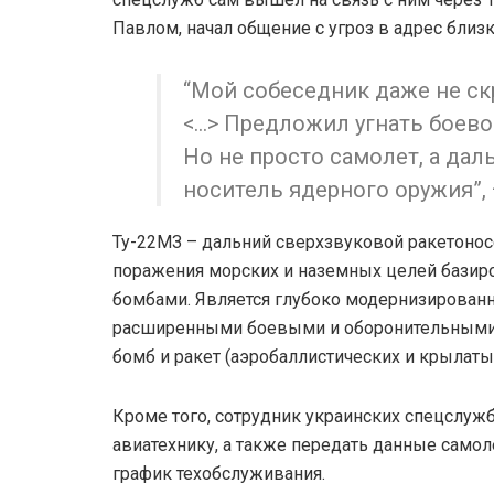
Павлом, начал общение с угроз в адрес близ
“Мой собеседник даже не скр
<…> Предложил угнать боево
Но не просто самолет, а да
носитель ядерного оружия”, 
Ту-22МЗ – дальний сверхзвуковой ракетоно
поражения морских и наземных целей бази
бомбами. Является глубоко модернизирован
расширенными боевыми и оборонительными 
бомб и ракет (аэробаллистических и крылатых
Кроме того, сотрудник украинских спецслужб
авиатехнику, а также передать данные самол
график техобслуживания.