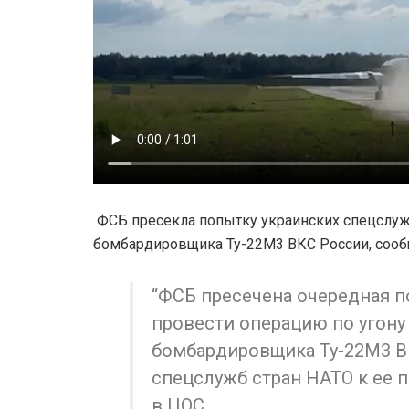
ФСБ пресекла попытку украинских спецслужб
бомбардировщика Ту-22М3 ВКС России, сооб
“ФСБ пресечена очередная п
провести операцию по угону 
бомбардировщика Ту-22М3 В
спецслужб стран НАТО к ее 
в ЦОС.