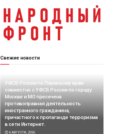
Свежие новости
УФСБ России по Пермскому краю
совместно с УФСБ России по городу
Москве и МО пресечена
противоправная деятельность
иностранного гражданина,
причастного к пропаганде терроризма
в сети Интернет.
6 АВГУСТА, 2026