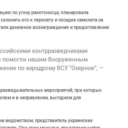
ацию по угону ракетоносца, планировала
склонить его к перелету и посадке самолета на
лагали денежное вознаграждение и предоставление
российскими контрразведчиками
ые помогли нашим Вооруженным
жение по аэродрому ВСУ “Озерное”, —
трразведывательных мероприятий, при которых
олем и в направлении, выгодном для
ном ведомством, представитель украинских
Telegram. При этом мужчина, представившийся