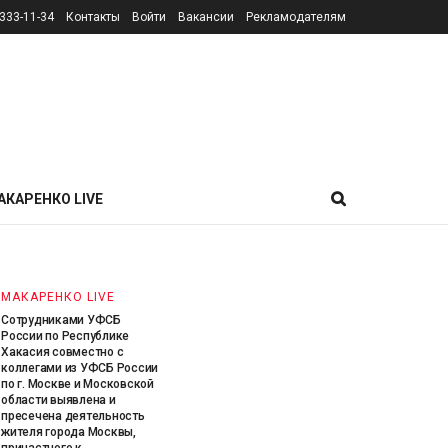
333-11-34
Контакты
Войти
Вакансии
Рекламодателям
МАКАРЕНКО LIVE
УФСБ России по Пермскому краю
совместно с УФСБ России по городу
Москве и МО пресечена противоправная
деятельность иностранного
гражданина, причастного к пропаганде
АКАРЕНКО LIVE
терроризма в сети Интернет.
6 АВГУСТА, 2026
МАКАРЕНКО LIVE
Сотрудниками УФСБ
России по Республике
Хакасия совместно с
коллегами из УФСБ России
по г. Москве и Московской
области выявлена и
пресечена деятельность
жителя города Москвы,