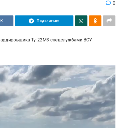
0
ВК
Поделиться
мбардировщика Ту-22М3 спецслужбами ВСУ