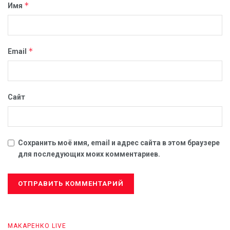
*
Имя
*
Email
МАКАРЕНКО LIVE
Сайт
УФСБ России по Пермскому краю
совместно с УФСБ России по городу Москве
и МО пресечена противоправная
Сохранить моё имя, email и адрес сайта в этом браузере
деятельность иностранного гражданина,
для последующих моих комментариев.
причастного к пропаганде терроризма в
сети Интернет.
6 АВГУСТА, 2026
МАКАРЕНКО LIVE