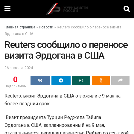
Главная страница
»
Новости
»
Reuters сообщило о переносе визита
Эрдогана в США
Reuters сообщило о переносе
визита Эрдогана в США
26 апреля, 2024
0
Поделились
Reuters: визит Эрдогана в США отложили с 9 мая на
более поздний срок
Визит президента Турции Реджепа Тайипа
Эрдогана в США, запланированный на 9 мая,
откладывается, передает агентство Рейтер со ссылкой