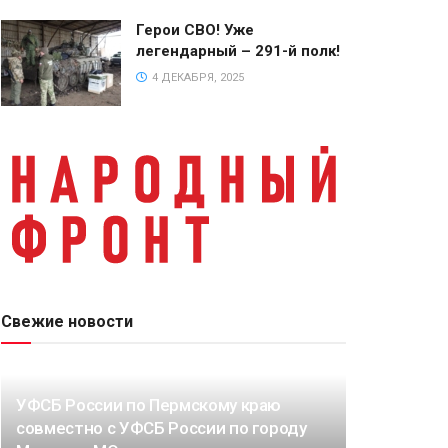
Герои СВО! Уже
легендарный – 291-й полк!
4 ДЕКАБРЯ, 2025
Свежие новости
УФСБ России по Пермскому краю
совместно с УФСБ России по городу