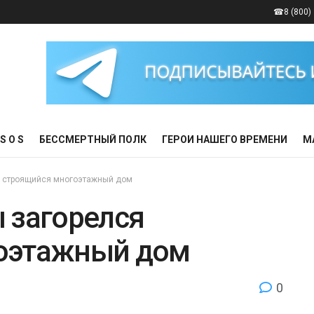
☎8 (800) 
S O S
БЕССМЕРТНЫЙ ПОЛК
ГЕРОИ НАШЕГО ВРЕМЕНИ
М
я строящийся многоэтажный дом
 загорелся
оэтажный дом
0