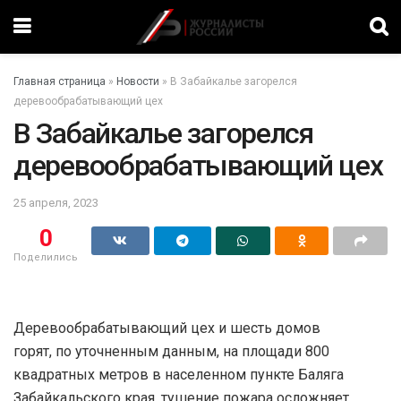
Главная страница
»
Новости
»
В Забайкалье загорелся
деревообрабатывающий цех
В Забайкалье загорелся
деревообрабатывающий цех
25 апреля, 2023
0
Поделились
Деревообрабатывающий цех и шесть домов
горят, по уточненным данным, на площади 800
квадратных метров в населенном пункте Баляга
Забайкальского края, тушение пожара осложняет