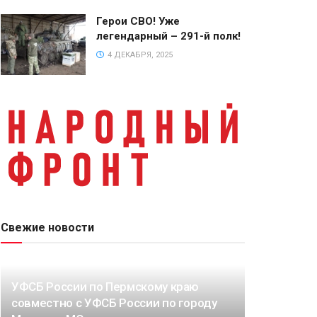
Герои СВО! Уже
легендарный – 291-й полк!
4 ДЕКАБРЯ, 2025
Свежие новости
УФСБ России по Пермскому краю
совместно с УФСБ России по городу