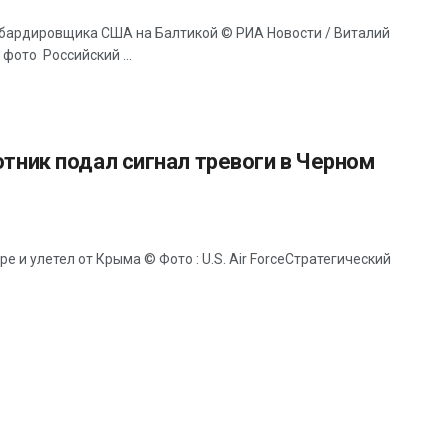
мбардировщика США на Балтикой © РИА Новости / Виталий
фото Российский ...
отник подал сигнал тревоги в Черном
е и улетел от Крыма © Фото : U.S. Air ForceСтратегический