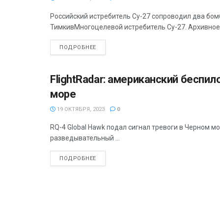
Российский истребитель Су-27 сопроводил два бо
ТимкивМногоцелевой истребитель Су-27. Архивное 
ПОДРОБНЕЕ
FlightRadar: американский беспил
ПОЛИТИКА
море
19 ОКТЯБРЯ, 2023
0
RQ-4 Global Hawk подал сигнал тревоги в Черном мор
разведывательный ...
ПОДРОБНЕЕ