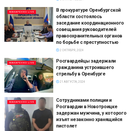
В прокуратуре Оренбургской
МАКАРЕНКО LIVE
области состоялось
заседание координационного
совещания руководителей
правоохранительных органов
по борьбе с преступностью
2 ОКТЯБРЯ, 2024
Росгвардейцы задержали
МАКАРЕНКО LIVE
гражданина устроившего
стрельбу в Оренбурге
21 АВГУСТА, 2024
Сотрудниками полиции и
МАКАРЕНКО LIVE
Росгвардии в Новотроицке
задержан мужчина, у которого
изъят незаконно хранящийся
пистолет