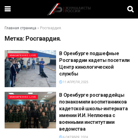
Главная страница
»
Росгвардия.
Метка:
Росгвардия.
В Оренбурге подшефные
МАКАРЕНКО LIVE
Росгвардии кадеты посетили
Центр кинологической
службы
11 АПРЕЛЯ, 2025
В Оренбурге росгвардейцы
МАКАРЕНКО LIVE
познакомили воспитанников
кадетской школы-интерната
имении И.И. Неплюева с
военными институтами
ведомства
6 ОКТЯБРЯ, 2024