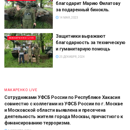
благодарит Марию Филатову
за подаренный бинокль.
МАКАРЕНКО LIVE
14 МАЯ, 2023
УФСБ России по Пермскому краю
совместно с УФСБ России по городу Москве
Защитники выражают
и МО пресечена противоправная
МАКАРЕНКО LIVE
благодарность за техническую
деятельность иностранного гражданина,
и гуманитарную помощь
причастного к пропаганде терроризма в
25 ДЕКАБРЯ, 2024
сети Интернет.
6 АВГУСТА, 2026
МАКАРЕНКО LIVE
Сотрудниками УФСБ России по Республике Хакасия
совместно с коллегами из УФСБ России по г. Москве
и Московской области выявлена и пресечена
деятельность жителя города Москвы, причастного к
финансированию терроризма.