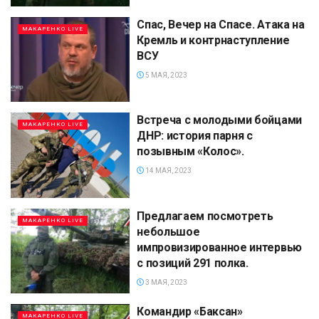
Спас, Вечер на Спасе. Атака на
МАКАРЕНКО LIVE
Кремль и контрнаступление
ВСУ
5 МАЯ, 2023
Встреча с молодыми бойцами
МАКАРЕНКО LIVE
ДНР: история парня с
позывным «Колос».
14 МАЯ, 2023
Предлагаем посмотреть
МАКАРЕНКО LIVE
небольшое
импровизированное интервью
с позиций 291 полка.
3 МАЯ, 2023
Командир «Баксан»
МАКАРЕНКО LIVE