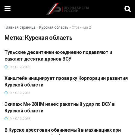
Главная страница
»
Курская область
»
Страница 2
Метка:
Курская область
Тульские десантники ежедневно подавляют и
ПОЛИТИКА
сажают десятки дронов ВСУ
19 ИЮЛЯ, 2026
Хинштейн инициирует проверку Корпорации развития
ПОЛИТИКА
Курской области
19 ИЮЛЯ, 2026
Экипаж Ми-28НМ нанес ракетный удар по ВСУ в
ПОЛИТИКА
Курской области
19 ИЮЛЯ, 2026
В Курске арестован обвиняемый в махинациях при
ПРОИСШЕСТВИЯ