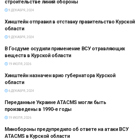
строительстве линий обороны
9 ДЕКАБРЯ, 2024
Хинштейн отправил в отставку правительство Курской
ПОЛИТИКА
области
9 ДЕКАБРЯ, 2024
В Госдуме осудили применение ВСУ отравляющих
ПОЛИТИКА
веществ в Курской области
19 ИЮЛЯ, 2026
Хинштейн назначен врио губернатора Курской
ПОЛИТИКА
области
6 ДЕКАБРЯ, 2024
Переданные Украине ATACMS могли быть
ПОЛИТИКА
произведены в 1990-е годы
19 ИЮЛЯ, 2026
Минобороны предупредило об ответе на атаки ВСУ
ПОЛИТИКА
ATACMS в Курской области