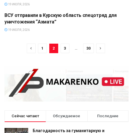
19 ИЮЛЯ, 2026
ВСУ отправили в Курскую область спецотряд для
ПОЛИТИКА
уничтожения “Ахмата”
19 ИЮЛЯ, 2026
1
2
3
…
30
Сейчас читают
Обсуждаемое
Последние
Благодарность за гуманитарную и