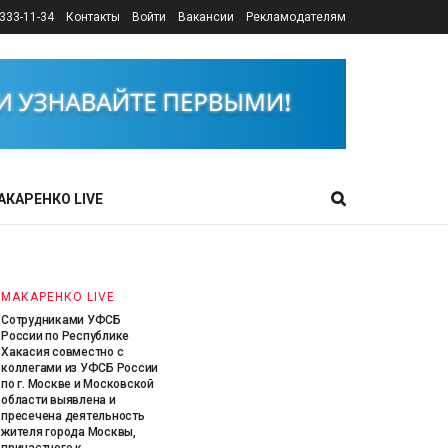
333-11-34
Контакты
Войти
Вакансии
Рекламодателям
МАКАРЕНКО LIVE
УФСБ России по Пермскому краю
совместно с УФСБ России по городу
Москве и МО пресечена противоправная
деятельность иностранного
гражданина, причастного к пропаганде
АКАРЕНКО LIVE
терроризма в сети Интернет.
6 АВГУСТА, 2026
МАКАРЕНКО LIVE
Сотрудниками УФСБ
России по Республике
Хакасия совместно с
коллегами из УФСБ России
по г. Москве и Московской
области выявлена и
пресечена деятельность
жителя города Москвы,