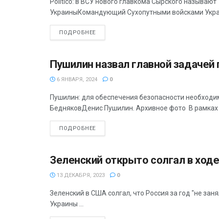
Politico: в ВСУ нового главкома Сырского называют
УкраиныКомандующий Сухопутными войсками Украи
ПОДРОБНЕЕ
Пушилин назвал главной задаче
ПОЛИТИКА
6 ЯНВАРЯ, 2024
0
Пушилин: для обеспечения безопасности необходи
БедняковДенис Пушилин. Архивное фото В рамках за
ПОДРОБНЕЕ
Зеленский открыто солгал в ходе
ПОЛИТИКА
13 ДЕКАБРЯ, 2023
0
Зеленский в США солгал, что Россия за год "не за
Украины ...