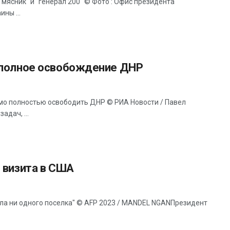
 "мясник" и "генерал 200" © Фото : Офис президента
ны ...
й полное освобождение ДНР
мо полностью освободить ДНР © РИА Новости / Павел
дач, ...
 визита в США
няла ни одного поселка" © AFP 2023 / MANDEL NGANПрезидент