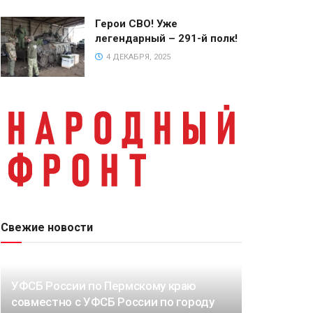
Герои СВО! Уже
легендарный – 291-й полк!
4 ДЕКАБРЯ, 2025
Свежие новости
УФСБ России по Пермскому краю
совместно с УФСБ России по городу